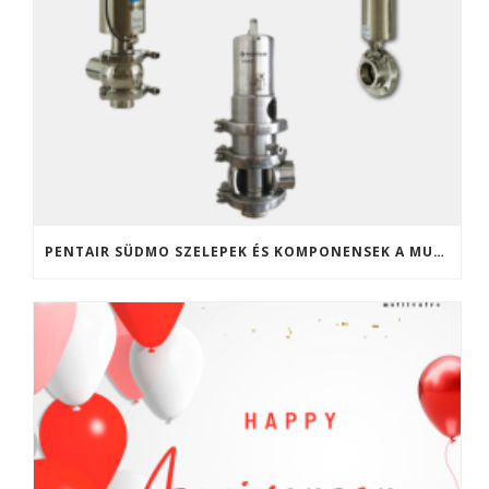
PENTAIR SÜDMO SZELEPEK ÉS KOMPONENSEK A MULTIVALVE KFT. KÍNÁLATÁBAN