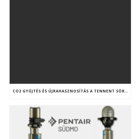
CO2 GYŰJTÉS ÉS ÚJRAHASZNOSÍTÁS A TENNENT SÖRFŐZDÉBEN (SKÓCIA)