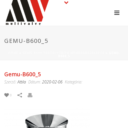
GEMU-B600_5
HOME
»
GEMÜ B600 TARTÁLYÜRÍTŐ MEMBRÁNSZELEPEK
»
GEMU-
B600_5
Gemu-B600_5
Szerző:
Attila
Dátum:
2020-02-06
Kategória:
0