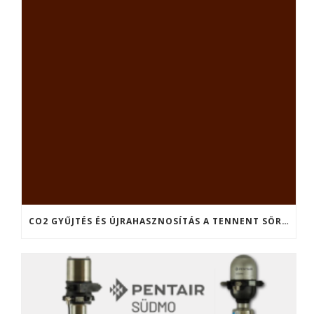
CO2 GYŰJTÉS ÉS ÚJRAHASZNOSÍTÁS A TENNENT SÖRFŐZDÉBEN (SKÓCIA)