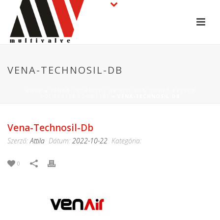
VENA-TECHNOSIL-DB
HOME
»
VENA® TECHNOSIL DB SZILIKON TÖMLŐ KETTŐS
POLIÉSZTER FONATTAL
»
VENA-TECHNOSIL-DB
Vena-Technosil-Db
Szerző:
Attila
Dátum:
2022-10-22
Kategória:
0