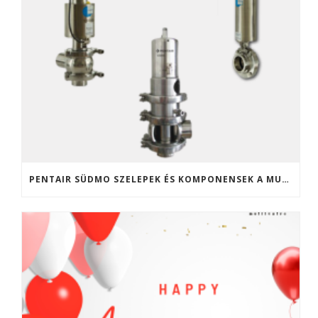
PENTAIR SÜDMO SZELEPEK ÉS KOMPONENSEK A MULTIVALVE KFT. KÍNÁLATÁBAN