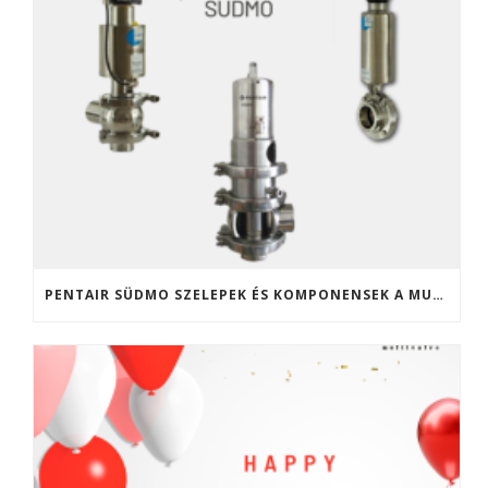
PENTAIR SÜDMO SZELEPEK ÉS KOMPONENSEK A MULTIVALVE KFT. KÍNÁLATÁBAN