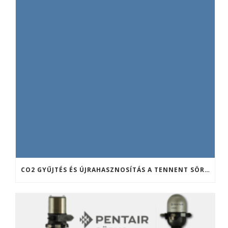
CO2 GYŰJTÉS ÉS ÚJRAHASZNOSÍTÁS A TENNENT SÖRFŐZDÉBEN (SKÓCIA)