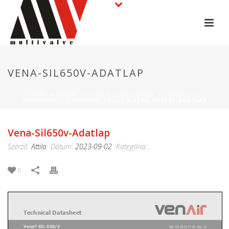
VENA-SIL650V-ADATLAP
HOME
»
VENA® SIL 650V POLIÉSZTERREL ÉS SPIRÁLLAL
MEGERŐSÍTETT SZILIKON TÖMLŐ
»
VENA-SIL650V-ADATLAP
Vena-Sil650v-Adatlap
Szerző:
Attila
Dátum:
2023-09-02
Kategória:
0