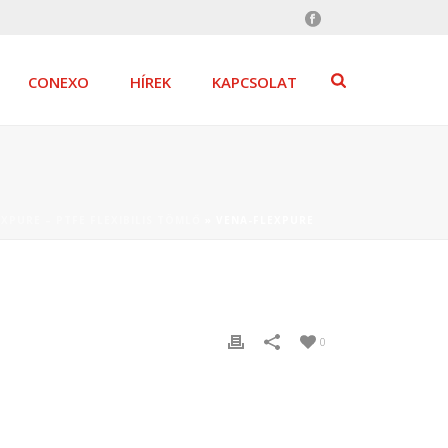
CONEXO
HÍREK
KAPCSOLAT
XPURE – PTFE FLEXIBILIS TÖMLŐ
»
VENA-FLEXPURE
0