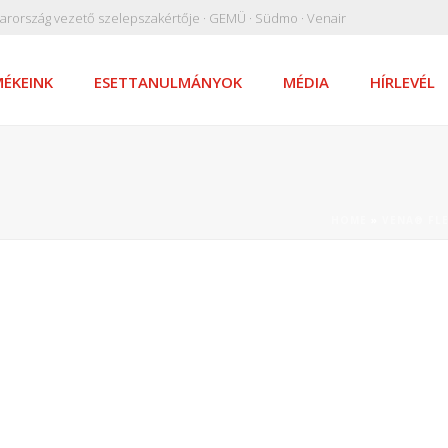
arország vezető szelepszakértője · GEMÜ · Südmo · Venair
ÉKEINK
ESETTANULMÁNYOK
MÉDIA
HÍRLEVÉL
HOME
»
VENA® FLE