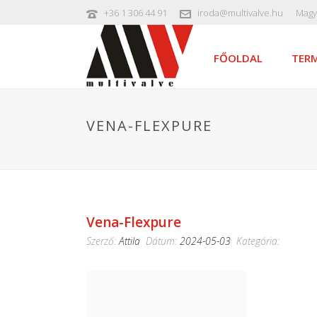
+36 1 306 44 91
iroda@multivalve.hu
Magy
FŐOLDAL
TERM
VENA-FLEXPURE
Vena-Flexpure
Szerző:
Attila
Dátum:
2024-05-03
Kategória: