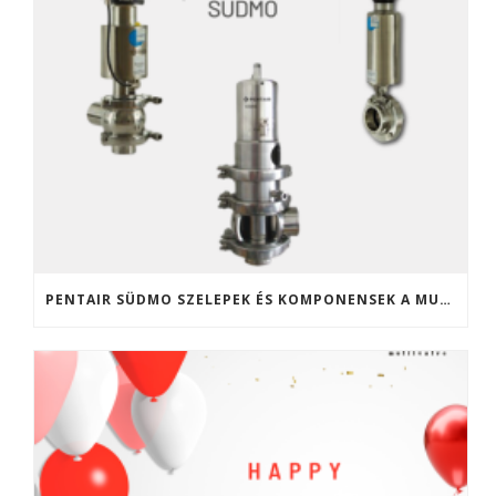
PENTAIR SÜDMO SZELEPEK ÉS KOMPONENSEK A MULTIVALVE KFT. KÍNÁLATÁBAN