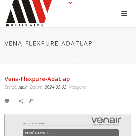
VENA-FLEXPURE-ADATLAP
HOME
»
VENA® FLEXPURE – PTFE FLEXIBILIS TÖMLŐ
»
VENA-
FLEXPURE-ADATLAP
Vena-Flexpure-Adatlap
Szerző:
Attila
Dátum:
2024-05-03
Kategória:
0