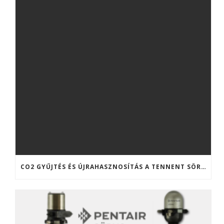
CO2 GYŰJTÉS ÉS ÚJRAHASZNOSÍTÁS A TENNENT SÖRFŐZDÉBEN (SKÓCIA)