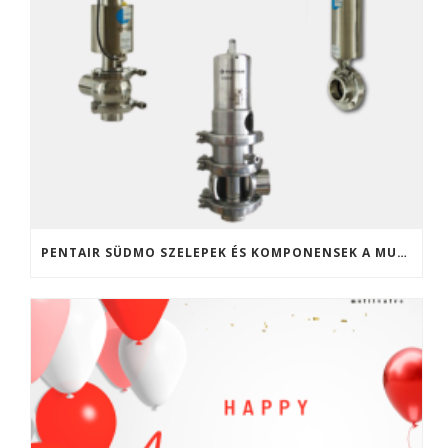
PENTAIR SÜDMO SZELEPEK ÉS KOMPONENSEK A MULTIVALVE KFT. KÍNÁLATÁBAN