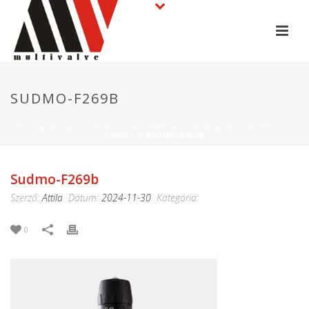
SUDMO-F269B
HOME
»
SÜDMO KIEGYENSÚLYOZOTT DUPLA TÖMÍTÉSŰ SZELEPEK –
F269B+
»
SUDMO-F269B
Sudmo-F269b
Szerző:
Attila
Dátum:
2024-11-30
Kategória:
0