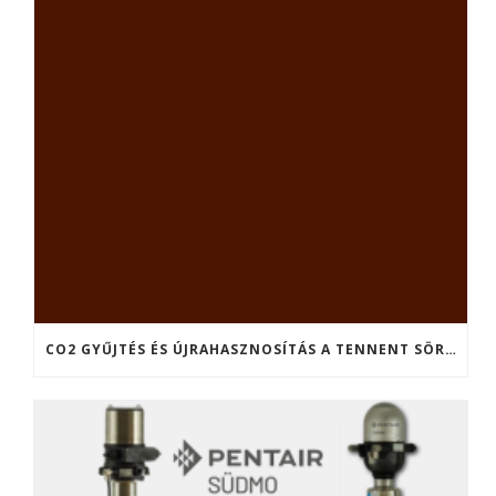
CO2 GYŰJTÉS ÉS ÚJRAHASZNOSÍTÁS A TENNENT SÖRFŐZDÉBEN (SKÓCIA)