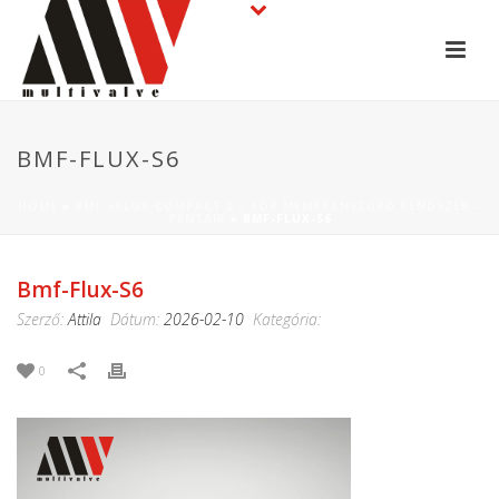
BMF-FLUX-S6
HOME
»
BMF +FLUX COMPACT 2 – SÖR MEMBRÁNSZŰRŐ RENDSZER –
PENTAIR
»
BMF-FLUX-S6
Bmf-Flux-S6
Szerző:
Attila
Dátum:
2026-02-10
Kategória:
0