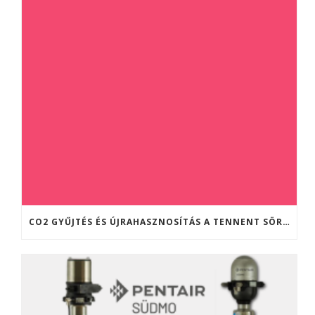
CO2 GYŰJTÉS ÉS ÚJRAHASZNOSÍTÁS A TENNENT SÖRFŐZDÉBEN (SKÓCIA)