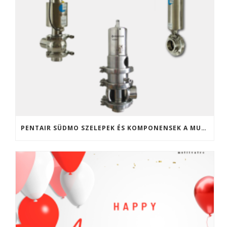
PENTAIR SÜDMO SZELEPEK ÉS KOMPONENSEK A MULTIVALVE KFT. KÍNÁLATÁBAN