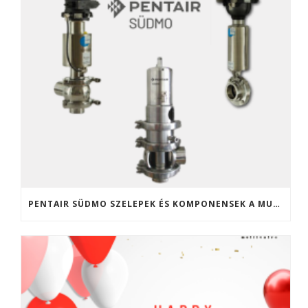
PENTAIR SÜDMO SZELEPEK ÉS KOMPONENSEK A MULTIVALVE KFT. KÍNÁLATÁBAN