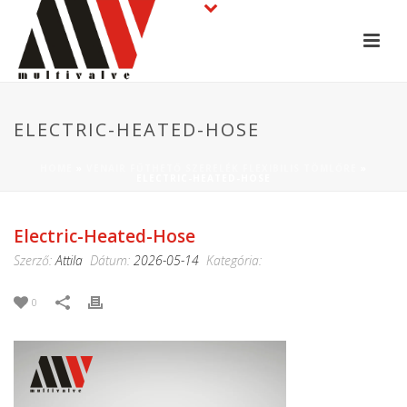
ELECTRIC-HEATED-HOSE
HOME
»
VENAIR FŰTHETŐ SZERELÉK FLEXIBILIS TÖMLŐRE
»
ELECTRIC-HEATED-HOSE
Electric-Heated-Hose
Szerző:
Attila
Dátum:
2026-05-14
Kategória:
0