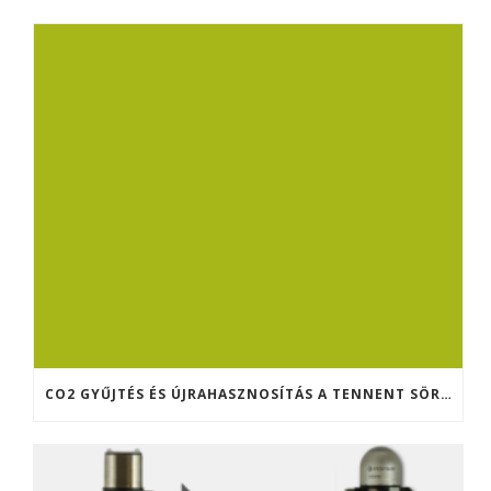
CO2 GYŰJTÉS ÉS ÚJRAHASZNOSÍTÁS A TENNENT SÖRFŐZDÉBEN (SKÓCIA)