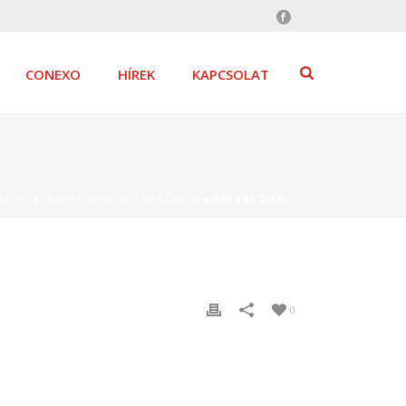
CONEXO
HÍREK
KAPCSOLAT
ZELEP PLATFORM – GEMÜ F40 ÉS F60
»
F40 F60 CIKK
0