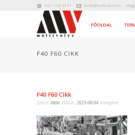
+36 1 306 44 91
iroda@multivalve.hu
Magy
FŐOLDAL
TERM
F40 F60 CIKK
F40 F60 Cikk
Szerző:
Attila
Dátum:
2023-08-04
Kategória: