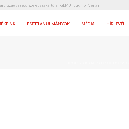
arország vezető szelepszakértője · GEMÜ · Südmo · Venair
ÉKEINK
ESETTANULMÁNYOK
MÉDIA
HÍRLEVÉL
HOME
»
PD KIALAKÍTÁSÚ TÖLTŐ S