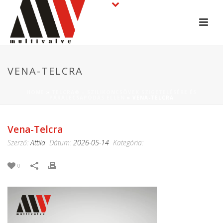
VENA-TELCRA
HOME
»
TELCRA® – SZILIKONCSÖVEK SZIGETELÉSÉRE ÉS
PÁRALECSAPÓDÁS ELLEN
»
VENA-TELCRA
Vena-Telcra
Szerző:
Attila
Dátum:
2026-05-14
Kategória:
0