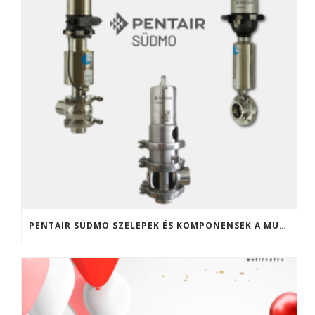
PENTAIR SÜDMO SZELEPEK ÉS KOMPONENSEK A MULTIVALVE KFT. KÍNÁLATÁBAN