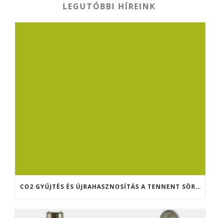
LEGUTÓBBI HÍREINK
CO2 GYŰJTÉS ÉS ÚJRAHASZNOSÍTÁS A TENNENT SÖRFŐZDÉBEN (SKÓCIA)